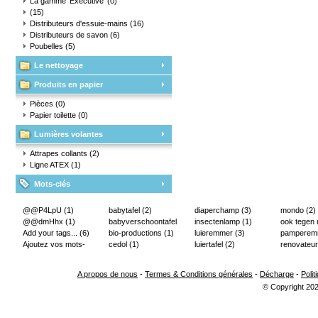
d'eau
La gamme 'Executive'
(0)
(15)
Distributeurs d'essuie-mains
(16)
Distributeurs de savon
(6)
Poubelles
(5)
Le nettoyage
Produits en papier
Pièces
(0)
Papier toilette
(0)
Lumières volantes
Attrapes collants
(2)
Ligne ATEX
(1)
Mots-clés
@@P4LpU
(1)
babytafel
(2)
diaperchamp
(3)
mondo
(2)
@@dmHhx
(1)
babyverschoontafel
insectenlamp
(1)
ook tegen
Add your tags...
(6)
(2)
bio-productions
(1)
luieremmer
(3)
pampere
Ajoutez vos mots-
cedol
(1)
luiertafel
(2)
renovateur
clés...
(2)
A propos de nous
-
Termes & Conditions générales
-
Décharge
-
Polit
© Copyright 202