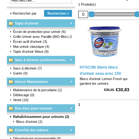
1 Produit(s)
» Rechercher par
Rechercher »
Tapis d'urinoir
marque
Écran de protection pour urinoir
(6)
Grille Urinoir avec Pastille (BIO-Bloc)
(0)
Écran actif d'urinoir
(3)
Mat urinoir classique
(4)
Tapis d'urinoir Wave
(8)
Sacs à déchets professionnels,
HYSCON Glorix blocs
matériaux d'emballage et gants
Sacs à déchets
(7)
Gants
(0)
d'urinoir seau avec 150
Blocs d'urinoir Lemon Fresh qui
pièces
Urinoir Maintenance
gardent les urinoirs
constamment frais et empêchent
€30,83
€35,65
Maintenance de la porcelaine
(1)
les dépôts d'urine et de calcaire.
Déblocage
(0)
Vente
(10)
1
Deo-bloc pour urinoirs
Rafraîchissement pour urinoirs
(2)
Blocs d'urinoir
(2)
Contrôle des odeurs
Désodorisant programmable
(6)