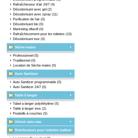
Rafraîchisseur d'air 24/7
(4)
Désodorisant avec gel
(2)
Désodorisant avec spray
(11)
Purification de l'air
(0)
Désodorisant bio
(0)
Marketing olfactif
(0)
Rafraîchissement pour les toilettes
(10)
Désodorisant tour
(0)
Sèche-mains
Professionnel
(5)
Traditionnel
(0)
Location de Sèche-mains
(0)
Auto Sanitizer
Auto Sanitizer programmable
(0)
Auto Sanitizer 24/7
(0)
Table à langer
Tabel a langer polyéthylène
(5)
Table à langer inox
(2)
Poubelle à couches
(5)
Urinoir sans eau
Distributeurs pour toilettes /salles