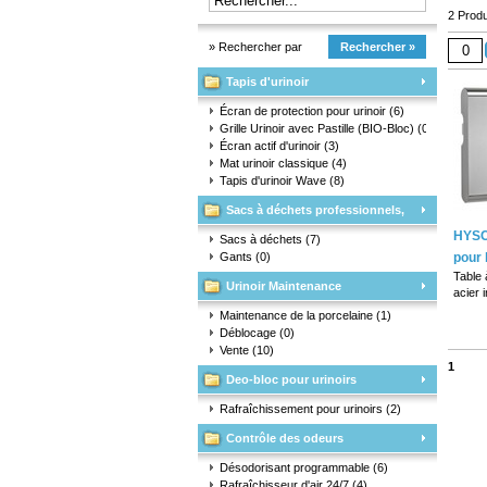
2 Produ
» Rechercher par
Rechercher »
Tapis d'urinoir
marque
Écran de protection pour urinoir
(6)
Grille Urinoir avec Pastille (BIO-Bloc)
(0)
Écran actif d'urinoir
(3)
Mat urinoir classique
(4)
Tapis d'urinoir Wave
(8)
Sacs à déchets professionnels,
HYSC
matériaux d'emballage et gants
Sacs à déchets
(7)
Gants
(0)
pour 
Table 
Urinoir Maintenance
acier 
Convi
Maintenance de la porcelaine
(1)
mural.
Déblocage
(0)
Fabriq
Vente
(10)
aux ba
1
Compre
Deo-bloc pour urinoirs
verrou
papier 
Rafraîchissement pour urinoirs
(2)
Equipé
Contrôle des odeurs
antiba
Désodorisant programmable
(6)
Rafraîchisseur d'air 24/7
(4)