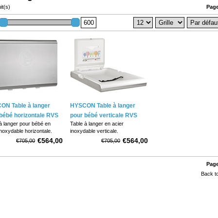
it(s)
Page
ON Table à langer
HYSCON Table à langer
bébé horizontale RVS
pour bébé verticale RVS
à langer pour bébé en
Table à langer en acier
inoxydable horizontale.
inoxydable verticale.
ent pour un montage
Convient pour un montage
€564,00
€564,00
€705,00
€705,00
mural.
ué en plastique résistant
Fabriqué en plastique résistant
ctéries.
aux bactéries.
Page
nd un distributeur
Comprend un distributeur
Back to
illable pour changer le
verrouillable pour changer le
/ les lingettes.
papier / les lingettes.
 d'une protection
Equipé d'une protection
ctéri
antibactérienne Biocote