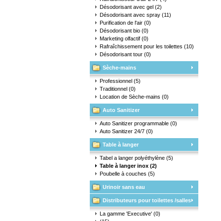
Désodorisant avec gel
(2)
Désodorisant avec spray
(11)
Purification de l'air
(0)
Désodorisant bio
(0)
Marketing olfactif
(0)
Rafraîchissement pour les toilettes
(10)
Désodorisant tour
(0)
Sèche-mains
Professionnel
(5)
Traditionnel
(0)
Location de Sèche-mains
(0)
Auto Sanitizer
Auto Sanitizer programmable
(0)
Auto Sanitizer 24/7
(0)
Table à langer
Tabel a langer polyéthylène
(5)
Table à langer inox
(2)
Poubelle à couches
(5)
Urinoir sans eau
Distributeurs pour toilettes /salles
d'eau
La gamme 'Executive'
(0)