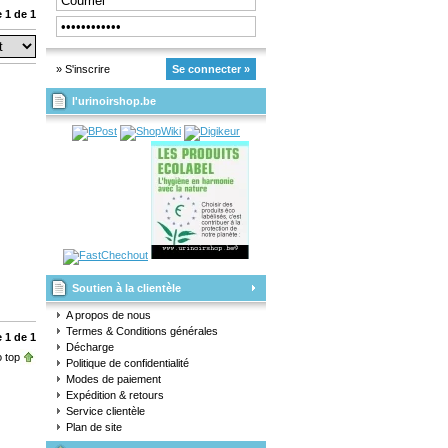
 1 de 1
» S'inscrire
Se connecter »
l'urinoirshop.be
Soutien à la clientèle
A propos de nous
Termes & Conditions générales
 1 de 1
Décharge
 top
Politique de confidentialité
Modes de paiement
Expédition & retours
Service clientèle
Plan de site