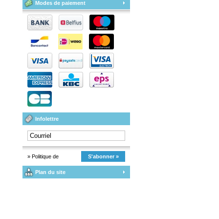
Modes de paiement
Infolettre
» Politique de
S'abonner »
Plan du site
confidentialité