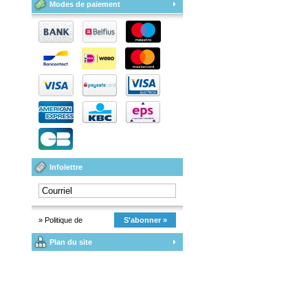
Modes de paiement
Infolettre
» Politique de
S'abonner »
Plan du site
confidentialité