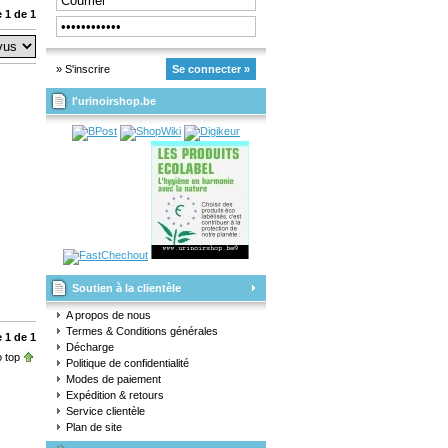
 1 de 1
» S'inscrire
Se connecter »
l'urinoirshop.be
Soutien à la clientèle
A propos de nous
Termes & Conditions générales
 1 de 1
Décharge
 top
Politique de confidentialité
Modes de paiement
Expédition & retours
Service clientèle
Plan de site