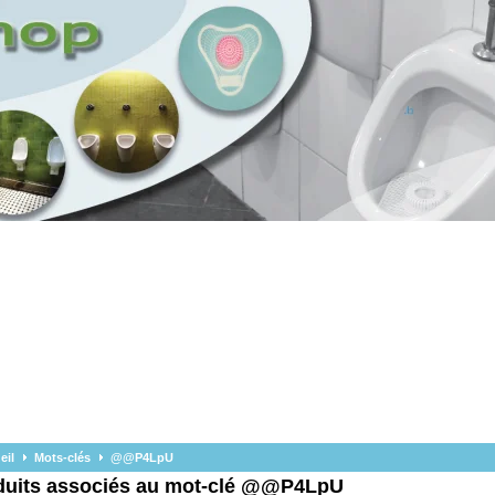
eil
Mots-clés
@@P4LpU
duits associés au mot-clé @@P4LpU