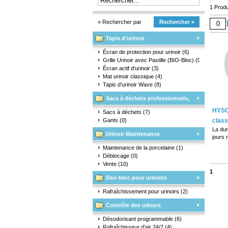
1 Produ
» Rechercher par
Rechercher »
Tapis d'urinoir
marque
Écran de protection pour urinoir
(6)
Grille Urinoir avec Pastille (BIO-Bloc)
(0)
Écran actif d'urinoir
(3)
Mat urinoir classique
(4)
Tapis d'urinoir Wave
(8)
Sacs à déchets professionnels,
HYSC
matériaux d'emballage et gants
Sacs à déchets
(7)
Gants
(0)
class
La dur
Urinoir Maintenance
jours 
désod
Maintenance de la porcelaine
(1)
Entièr
Déblocage
(0)
s'adap
Vente
(10)
n'impo
1
d'urino
Deo-bloc pour urinoirs
Recto-
tous l
Rafraîchissement pour urinoirs
(2)
Contrôle des odeurs
Désodorisant programmable
(6)
Rafraîchisseur d'air 24/7
(4)