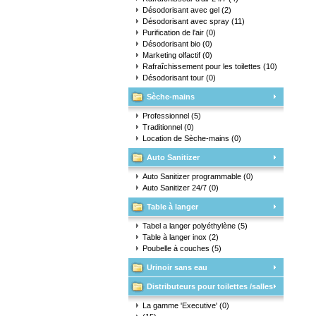
Désodorisant avec gel
(2)
Désodorisant avec spray
(11)
Purification de l'air
(0)
Désodorisant bio
(0)
Marketing olfactif
(0)
Rafraîchissement pour les toilettes
(10)
Désodorisant tour
(0)
Sèche-mains
Professionnel
(5)
Traditionnel
(0)
Location de Sèche-mains
(0)
Auto Sanitizer
Auto Sanitizer programmable
(0)
Auto Sanitizer 24/7
(0)
Table à langer
Tabel a langer polyéthylène
(5)
Table à langer inox
(2)
Poubelle à couches
(5)
Urinoir sans eau
Distributeurs pour toilettes /salles
d'eau
La gamme 'Executive'
(0)