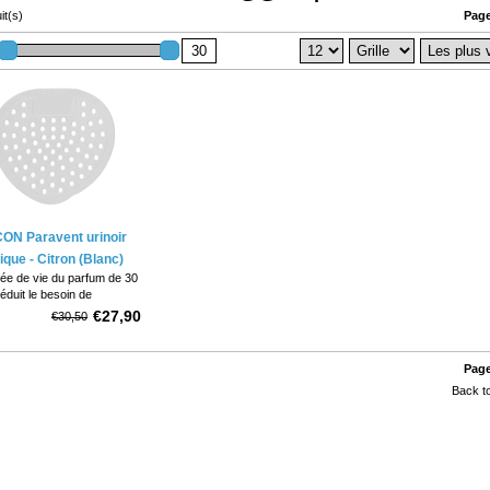
it(s)
Page
ON Paravent urinoir
ique - Citron (Blanc)
ée de vie du parfum de 30
réduit le besoin de
orisants
€27,90
€30,50
ement flexible, conçu pour
ter parfaitement à
rte quelle configuration
Page
ir
Back to
verso, positionner dans
es sens.