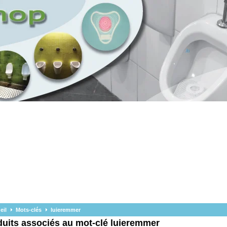
eil
Mots-clés
luieremmer
uits associés au mot-clé luieremmer