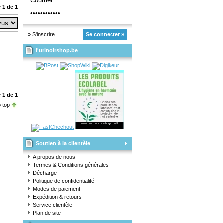
 1 de 1
» S'inscrire
Se connecter »
l'urinoirshop.be
 1 de 1
 top
Soutien à la clientèle
A propos de nous
Termes & Conditions générales
Décharge
Politique de confidentialité
Modes de paiement
Expédition & retours
Service clientèle
Plan de site