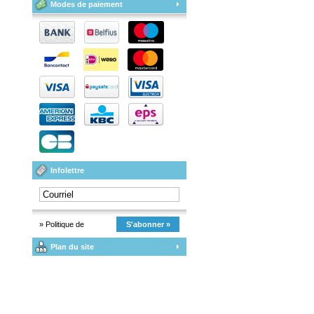
Modes de paiement
Infolettre
» Politique de
S'abonner »
Plan du site
confidentialité