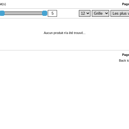
it(s)
Page
Aucun produit n'a été trouvé...
Page
Back to