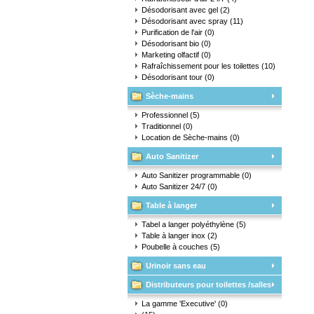
Désodorisant avec gel
(2)
Désodorisant avec spray
(11)
Purification de l'air
(0)
Désodorisant bio
(0)
Marketing olfactif
(0)
Rafraîchissement pour les toilettes
(10)
Désodorisant tour
(0)
Sèche-mains
Professionnel
(5)
Traditionnel
(0)
Location de Sèche-mains
(0)
Auto Sanitizer
Auto Sanitizer programmable
(0)
Auto Sanitizer 24/7
(0)
Table à langer
Tabel a langer polyéthylène
(5)
Table à langer inox
(2)
Poubelle à couches
(5)
Urinoir sans eau
Distributeurs pour toilettes /salles
d'eau
La gamme 'Executive'
(0)