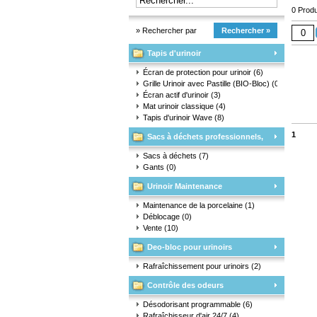
0 Produ
» Rechercher par
Rechercher »
Tapis d'urinoir
marque
Écran de protection pour urinoir
(6)
Grille Urinoir avec Pastille (BIO-Bloc)
(0)
Écran actif d'urinoir
(3)
Mat urinoir classique
(4)
Tapis d'urinoir Wave
(8)
1
Sacs à déchets professionnels,
matériaux d'emballage et gants
Sacs à déchets
(7)
Gants
(0)
Urinoir Maintenance
Maintenance de la porcelaine
(1)
Déblocage
(0)
Vente
(10)
Deo-bloc pour urinoirs
Rafraîchissement pour urinoirs
(2)
Contrôle des odeurs
Désodorisant programmable
(6)
Rafraîchisseur d'air 24/7
(4)