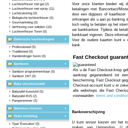
Voor onze klanten bieden wij d
Luchtverfrisser met gel
(2)
Luchtverfrisser met spray
(11)
betalingen met Bancontact/Mister
Luchtzuivering
(0)
door een digipass of kaartlezer
Biologische luchtverfrisser
(0)
ontvangen als u aan pc-banking 
Geurmarketing
(0)
toch veilig te betalen op het inter
Verfrissing voor toiletten
(10)
uw bankkantoor. Tijdens de beta
Luchtverfrisser Toren
(0)
bankkaart ingeven. Deze informat
Elektrische handendrogers
Voor de oudere kaarten kunt u 
bank.
Professioneel
(5)
Traditioneel
(0)
Handendroger huren
(0)
Fast Checkout guaran
Sanitizers
Als u de Fast Checkout-knop geb
Sanitizer programmeerbaar
(0)
aankoop gegarandeerd tot ee
Sanitizer 24/7
(0)
bescherming, Fast Ckeckout gega
Baby verschoontafel
Checkout-account kunt u er zeker v
alle webshops die Fast Checko
Babytafel kunststof
(5)
voorwaarden
terms and conditio
Babytafel RVS
(2)
Pamperemmer
(5)
Waterloos Urinoirs
Bankoverschijving
Toilet inrichting
U kunt ervoor kiezen om het to
Type 'Executive'
(0)
maken aan Urinoirshop. U di