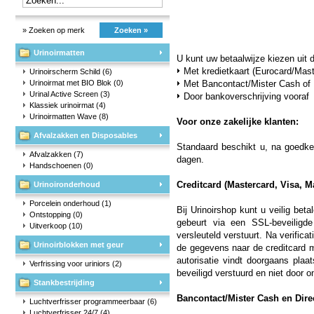
» Zoeken op merk
Zoeken »
Urinoirmatten
U kunt uw betaalwijze kiezen uit
Met kredietkaart (Eurocard/Mas
Urinoirscherm Schild
(6)
Urinoirmat met BIO Blok
(0)
Met Bancontact/Mister Cash of
Urinal Active Screen
(3)
Door bankoverschrijving vooraf
Klassiek urinoirmat
(4)
Urinoirmatten Wave
(8)
Voor onze zakelijke klanten:
Afvalzakken en Disposables
Standaard beschikt u, na goedkeu
Afvalzakken
(7)
dagen.
Handschoenen
(0)
Creditcard (Mastercard, Visa, 
Urinoironderhoud
Porcelein onderhoud
(1)
Bij Urinoirshop kunt u veilig be
Ontstopping
(0)
gebeurt via een SSL-beveiligde
Uitverkoop
(10)
versleuteld verstuurt. Na verifica
Urinoirblokken met geur
de gegevens naar de creditcard m
autorisatie vindt doorgaans pla
Verfrissing voor uriniors
(2)
beveiligd verstuurd en niet door 
Stankbestrijding
Bancontact/Mister Cash en Dir
Luchtverfrisser programmeerbaar
(6)
Luchtverfrisser 24/7
(4)