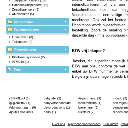
Toiletpapierhouders
(15)
internetbankieren of via een 
Handdoekdispensers
(16)
betaalmethode kiest, dan krij
Zeepdispensers
(6)
Afvalbakken
(5)
Vooruitbetalen is een veilige 
meebrengt. Ook zal het bedrag 
Schoonmaak
Urinoirshop wordt bijgeschreven. 
Papierproducten
bestelling. Zodra de betaling b
diezelfde dag - mits op voorraad 
Onderdelen
(0)
Toiletpapier
(0)
Vliegenlampen
BTW vrij inkopen?
Kleefplaat systemen
(2)
Jazeker, dit is perfect mogelijk 
ATEX lijn
(1)
BTW aan ons, conform de wet in
Tags
enkel uw BTW nummer te vermeld
België zijn daarentegen steeds BT
@@P4LpU
(1)
babytafel
(2)
diaperchamp
(3)
mondo
(2)
@@dmHhx
(1)
babyverschoontafel
insectenlamp
(1)
ook tegen
Add your tags...
(6)
(2)
bio-productions
(1)
luieremmer
(3)
pampere
Ajoutez vos mots-
cedol
(1)
luiertafel
(2)
renovateur
clés...
(2)
Over ons
-
Algemene voorwaarden
-
Disclaimer
-
Priva