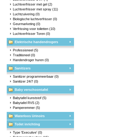
Luchtverfrisser met gel
(2)
Luchtverfrisser met spray
(11)
Luchtzuivering
(0)
Biologische luchtverfrisser
(0)
Geurmarketing
(0)
Verfrissing voor toiletten
(10)
Luchtverfrisser Toren
(0)
Elektrische handendrogers
Professioneel
(5)
Traditioneel
(0)
Handendroger huren
(0)
Sanitizers
Sanitizer programmeerbaar
(0)
Sanitizer 24/7
(0)
Baby verschoontafel
Babytafel kunststof
(5)
Babytafel RVS
(2)
Pamperemmer
(5)
Waterloos Urinoirs
Toilet inrichting
Type 'Executive'
(0)