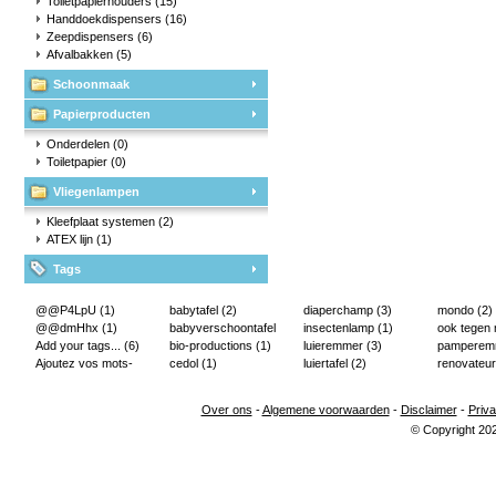
Toiletpapierhouders
(15)
Handdoekdispensers
(16)
Zeepdispensers
(6)
Afvalbakken
(5)
Schoonmaak
Papierproducten
Onderdelen
(0)
Toiletpapier
(0)
Vliegenlampen
Kleefplaat systemen
(2)
ATEX lijn
(1)
Tags
@@P4LpU
(1)
babytafel
(2)
diaperchamp
(3)
mondo
(2)
@@dmHhx
(1)
babyverschoontafel
insectenlamp
(1)
ook tegen
Add your tags...
(6)
(2)
bio-productions
(1)
luieremmer
(3)
pampere
Ajoutez vos mots-
cedol
(1)
luiertafel
(2)
renovateur
clés...
(2)
Over ons
-
Algemene voorwaarden
-
Disclaimer
-
Priva
© Copyright 20