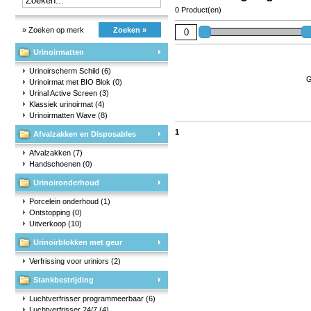
0 Product(en)
» Zoeken op merk
Zoeken »
Urinoirmatten
Urinoirscherm Schild
(6)
G
Urinoirmat met BIO Blok
(0)
Urinal Active Screen
(3)
Klassiek urinoirmat
(4)
Urinoirmatten Wave
(8)
1
Afvalzakken en Disposables
Afvalzakken
(7)
Handschoenen
(0)
Urinoironderhoud
Porcelein onderhoud
(1)
Ontstopping
(0)
Uitverkoop
(10)
Urinoirblokken met geur
Verfrissing voor uriniors
(2)
Stankbestrijding
Luchtverfrisser programmeerbaar
(6)
Luchtverfrisser 24/7
(4)