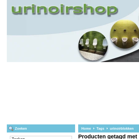
Zoeken
Home
Tags
urinoirblokken
Producten getagd met 