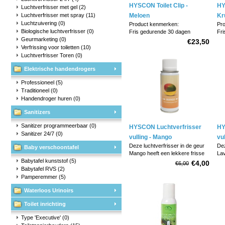
HYSCON Toilet Clip -
HY
Luchtverfrisser met gel
(2)
Luchtverfrisser met spray
(11)
Meloen
Kr
Luchtzuivering
(0)
Product kenmerken:
Pr
Biologische luchtverfrisser
(0)
Fris gedurende 30 dagen
Fri
Geurmarketing
(0)
Milieu vriendelijk.
Mil
€23,50
Zal niet oplossen in water.
Zal
Verfrissing voor toiletten
(10)
Makkelijk te gebruiken.
Mak
Luchtverfrisser Toren
(0)
10 clips / doos.
10 
Elektrische handendrogers
Professioneel
(5)
Traditioneel
(0)
Handendroger huren
(0)
Sanitizers
Sanitizer programmeerbaar
(0)
HYSCON Luchtverfrisser
HY
Sanitizer 24/7
(0)
vulling - Mango
vu
Deze luchtverfrisser in de geur
Dez
Baby verschoontafel
Mango heeft een lekkere frisse
Lav
Babytafel kunststof
(5)
geur. Op een constante en
fri
€4,00
€6,00
doorlopend wijze wordt
doo
Babytafel RVS
(2)
gedurende een periode tot 90
ged
Pamperemmer
(5)
dagen een parfum vrijgelaten dat
dag
Waterloos Urinoirs
onaangename geurtjes
on
neutraliseert.
neu
Toilet inrichting
Type 'Executive'
(0)