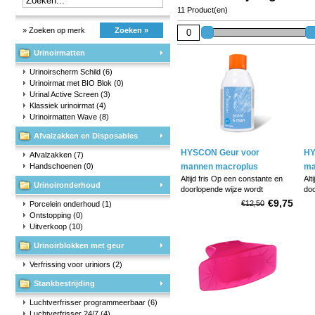
11 Product(en)
» Zoeken op merk
Zoeken »
Urinoirmatten
Urinoirscherm Schild
(6)
Urinoirmat met BIO Blok
(0)
Urinal Active Screen
(3)
Klassiek urinoirmat
(4)
Urinoirmatten Wave
(8)
Afvalzakken en Disposables
HYSCON Geur voor
HY
Afvalzakken
(7)
Handschoenen
(0)
mannen macroplus
ma
Altijd fris Op een constante en
Alt
Urinoironderhoud
doorlopende wijze wordt
doo
gedurende een periode tot 90
ged
€9,75
€12,50
Porcelein onderhoud
(1)
dagen een parfum vrijgelaten dat
dag
Ontstopping
(0)
onaangename geurtjes
on
Uitverkoop
(10)
neutraliseert. Een frisse,
neu
aangename geur die de hoge
aa
Urinoirblokken met geur
standaard van netheid en
sta
hygiëne verhoogt.
hyg
Verfrissing voor uriniors
(2)
Stankbestrijding
Luchtverfrisser programmeerbaar
(6)
Luchtverfrisser 24/7
(4)