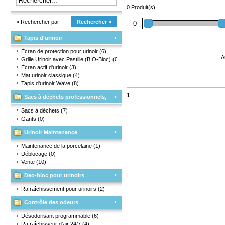
0 Produit(s)
» Rechercher par
Rechercher »
Tapis d'urinoir
marque
Écran de protection pour urinoir
(6)
A
Grille Urinoir avec Pastille (BIO-Bloc)
(0)
Écran actif d'urinoir
(3)
Mat urinoir classique
(4)
Tapis d'urinoir Wave
(8)
1
Sacs à déchets professionnels,
matériaux d'emballage et gants
Sacs à déchets
(7)
Gants
(0)
Urinoir Maintenance
Maintenance de la porcelaine
(1)
Déblocage
(0)
Vente
(10)
Deo-bloc pour urinoirs
Rafraîchissement pour urinoirs
(2)
Contrôle des odeurs
Désodorisant programmable
(6)
Rafraîchisseur d'air 24/7
(4)