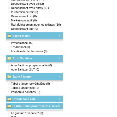
Désodorisant avec gel
(2)
Désodorisant avec spray
(11)
Purification de l'air
(0)
Désodorisant bio
(0)
Marketing olfactif
(0)
Rafraîchissement pour les toilettes
(10)
Désodorisant tour
(0)
Sèche-mains
Professionnel
(5)
Traditionnel
(0)
Location de Sèche-mains
(0)
Auto Sanitizer
Auto Sanitizer programmable
(0)
Auto Sanitizer 24/7
(0)
Table à langer
Tabel a langer polyéthylène
(5)
Table à langer inox
(2)
Poubelle à couches
(5)
Urinoir sans eau
Distributeurs pour toilettes /salles
d'eau
La gamme 'Executive'
(0)