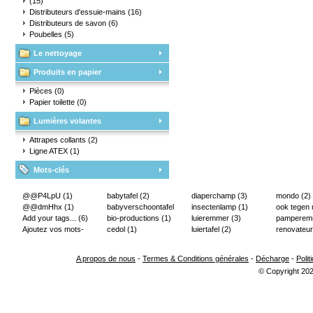
(15)
Distributeurs d'essuie-mains
(16)
Distributeurs de savon
(6)
Poubelles
(5)
Le nettoyage
Produits en papier
Pièces
(0)
Papier toilette
(0)
Lumières volantes
Attrapes collants
(2)
Ligne ATEX
(1)
Mots-clés
@@P4LpU
(1)
babytafel
(2)
diaperchamp
(3)
mondo
(2)
@@dmHhx
(1)
babyverschoontafel
insectenlamp
(1)
ook tegen
Add your tags...
(6)
(2)
bio-productions
(1)
luieremmer
(3)
pampere
Ajoutez vos mots-
cedol
(1)
luiertafel
(2)
renovateur
clés...
(2)
A propos de nous
-
Termes & Conditions générales
-
Décharge
-
Polit
© Copyright 202