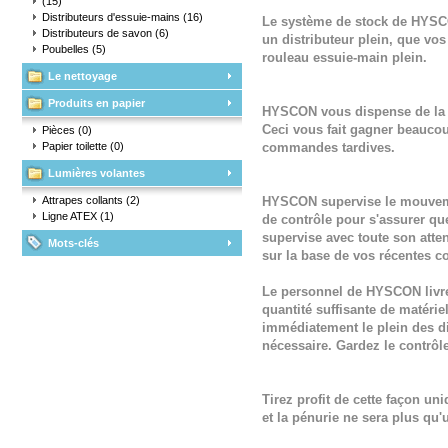
(15)
Distributeurs d'essuie-mains
(16)
Le système de stock de HYSCO
Distributeurs de savon
(6)
un distributeur plein, que vo
Poubelles
(5)
rouleau essuie-main plein.
Le nettoyage
Produits en papier
HYSCON vous dispense de la r
Ceci vous fait gagner beaucou
Pièces
(0)
Papier toilette
(0)
commandes tardives.
Lumières volantes
Attrapes collants
(2)
HYSCON supervise le mouveme
Ligne ATEX
(1)
de contrôle pour s'assurer 
supervise avec toute son atten
Mots-clés
sur la base de vos récentes
Le personnel de HYSCON livre 
quantité suffisante de matérie
immédiatement le plein des dif
nécessaire. Gardez le contrôle
Tirez profit de cette façon u
et la pénurie ne sera plus qu'u