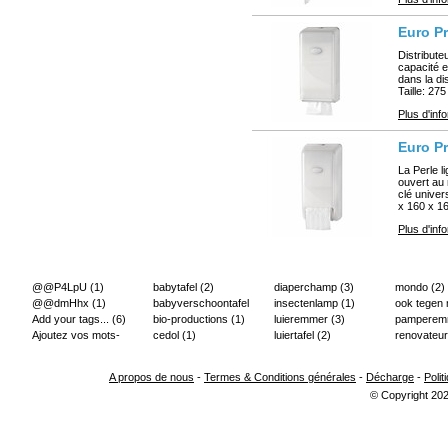
Euro Pr
Distribute
capacité e
dans la di
Taille: 275
Plus d'inf
Euro Pr
La Perle l
ouvert au
clé univer
x 160 x 16
Plus d'inf
@@P4LpU
(1)
babytafel
(2)
diaperchamp
(3)
mondo
(2)
@@dmHhx
(1)
babyverschoontafel
insectenlamp
(1)
ook tegen
Add your tags...
(6)
(2)
bio-productions
(1)
luieremmer
(3)
pampere
Ajoutez vos mots-
cedol
(1)
luiertafel
(2)
renovateur
clés...
(2)
A propos de nous
-
Termes & Conditions générales
-
Décharge
-
Polit
© Copyright 202