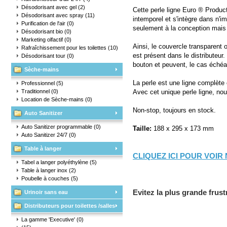
Désodorisant avec gel
(2)
Cette perle ligne Euro ® Product
Désodorisant avec spray
(11)
intemporel et s'intègre dans n'i
Purification de l'air
(0)
seulement à la conception mais au
Désodorisant bio
(0)
Marketing olfactif
(0)
Ainsi, le couvercle transparent 
Rafraîchissement pour les toilettes
(10)
est présent dans le distributeur.
Désodorisant tour
(0)
bouton et peuvent, le cas échéan
Sèche-mains
La perle est une ligne complète c
Professionnel
(5)
Traditionnel
(0)
Avec cet unique perle ligne, no
Location de Sèche-mains
(0)
Non-stop, toujours en stock.
Auto Sanitizer
Auto Sanitizer programmable
(0)
Taille:
188 x 295 x 173 mm
Auto Sanitizer 24/7
(0)
Table à langer
CLIQUEZ ICI POUR VOI
Tabel a langer polyéthylène
(5)
Table à langer inox
(2)
Poubelle à couches
(5)
Evitez la plus grande frust
Urinoir sans eau
Distributeurs pour toilettes /salles
d'eau
La gamme 'Executive'
(0)