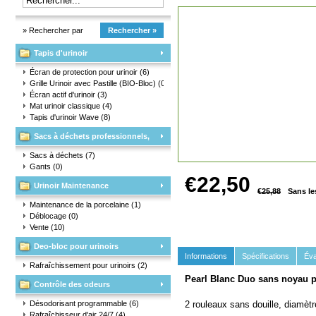
» Rechercher par
Rechercher »
Tapis d'urinoir
marque
Écran de protection pour urinoir
(6)
Grille Urinoir avec Pastille (BIO-Bloc)
(0)
Écran actif d'urinoir
(3)
Mat urinoir classique
(4)
Tapis d'urinoir Wave
(8)
Sacs à déchets professionnels,
matériaux d'emballage et gants
Sacs à déchets
(7)
Gants
(0)
€22,50
Urinoir Maintenance
€25,88
Sans le
Maintenance de la porcelaine
(1)
Déblocage
(0)
Vente
(10)
Deo-bloc pour urinoirs
Informations
Spécifications
Éva
Rafraîchissement pour urinoirs
(2)
Pearl
Blanc Duo sans noyau po
Contrôle des odeurs
Désodorisant programmable
(6)
2 rouleaux sans douille, diamè
Rafraîchisseur d'air 24/7
(4)