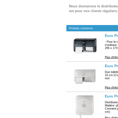
Nous donnerons le distribute
est pour nos clients réguliers.
Produits connexes
Euro Pr
- Pour la
(rouleaux 
295 x 173
Plus d'inf
Euro P
Duo toile
15 cm (Co
mm
Plus d'inf
Euro Pr
Distribute
Matière: p
Convient 
cm).
Plus d'inf