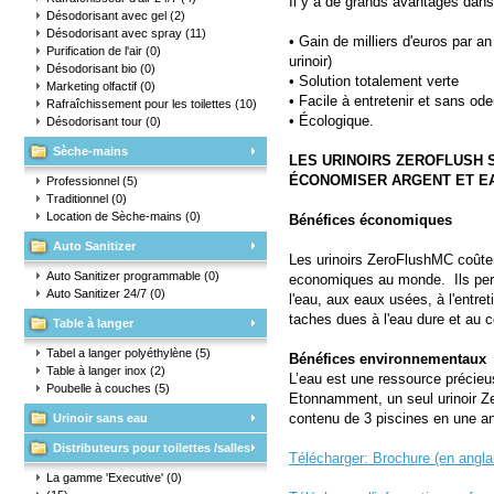
Il y a de grands avantages dans l
Désodorisant avec gel
(2)
Désodorisant avec spray
(11)
• Gain de milliers d'euros par a
Purification de l'air
(0)
urinoir)
Désodorisant bio
(0)
• Solution totalement verte
Marketing olfactif
(0)
• Facile à entretenir et sans ode
Rafraîchissement pour les toilettes
(10)
• Écologique.
Désodorisant tour
(0)
Sèche-mains
LES URINOIRS ZEROFLUSH 
ÉCONOMISER ARGENT ET E
Professionnel
(5)
Traditionnel
(0)
Location de Sèche-mains
(0)
Bénéfices économiques
Auto Sanitizer
Les urinoirs ZeroFlushMC coûtent
Auto Sanitizer programmable
(0)
economiques au monde. Ils perm
Auto Sanitizer 24/7
(0)
l'eau, aux eaux usées, à l'entr
taches dues à l'eau dure et au 
Table à langer
Tabel a langer polyéthylène
(5)
Bénéfices environnementaux
Table à langer inox
(2)
L’eau est une ressource précie
Poubelle à couches
(5)
Etonnamment, un seul urinoir Ze
contenu de 3 piscines en une a
Urinoir sans eau
Distributeurs pour toilettes /salles
Télécharger: Brochure (en angla
d'eau
La gamme 'Executive'
(0)