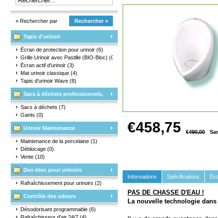
ET EAU.
» Rechercher par
Rechercher »
Tapis d'urinoir
marque
Écran de protection pour urinoir
(6)
Grille Urinoir avec Pastille (BIO-Bloc)
(0)
Écran actif d'urinoir
(3)
Mat urinoir classique
(4)
Tapis d'urinoir Wave
(8)
Sacs à déchets professionnels,
matériaux d'emballage et gants
Sacs à déchets
(7)
Gants
(0)
€458,75
Urinoir Maintenance
€490,00
San
Maintenance de la porcelaine
(1)
Déblocage
(0)
Vente
(10)
Deo-bloc pour urinoirs
Informations
Spécifications
Éva
Rafraîchissement pour urinoirs
(2)
PAS DE CHASSE D'EAU !
Contrôle des odeurs
La nouvelle technologie dans l
Désodorisant programmable
(6)
Rafraîchisseur d'air 24/7
(4)