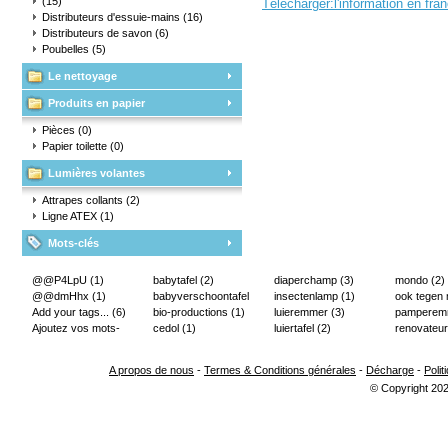
(15)
Télécharger:
l'information en fra
Distributeurs d'essuie-mains
(16)
Distributeurs de savon
(6)
Poubelles
(5)
Le nettoyage
Produits en papier
Pièces
(0)
Papier toilette
(0)
Lumières volantes
Attrapes collants
(2)
Ligne ATEX
(1)
Mots-clés
@@P4LpU
(1)
babytafel
(2)
diaperchamp
(3)
mondo
(2)
@@dmHhx
(1)
babyverschoontafel
insectenlamp
(1)
ook tegen
Add your tags...
(6)
(2)
bio-productions
(1)
luieremmer
(3)
pampere
Ajoutez vos mots-
cedol
(1)
luiertafel
(2)
renovateur
clés...
(2)
A propos de nous
-
Termes & Conditions générales
-
Décharge
-
Polit
© Copyright 202