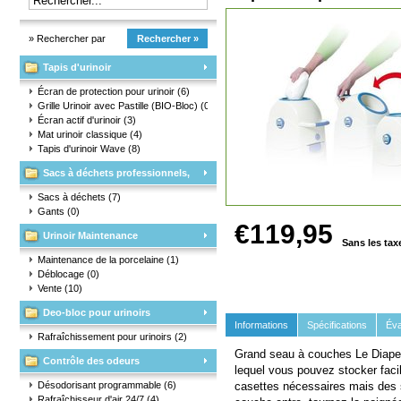
» Rechercher par
Rechercher »
Tapis d'urinoir
marque
Écran de protection pour urinoir
(6)
Grille Urinoir avec Pastille (BIO-Bloc)
(0)
Écran actif d'urinoir
(3)
Mat urinoir classique
(4)
Tapis d'urinoir Wave
(8)
Sacs à déchets professionnels,
matériaux d'emballage et gants
Sacs à déchets
(7)
Gants
(0)
€119,95
Urinoir Maintenance
Sans les tax
Maintenance de la porcelaine
(1)
Déblocage
(0)
Vente
(10)
Deo-bloc pour urinoirs
Informations
Spécifications
Éva
Rafraîchissement pour urinoirs
(2)
Grand seau à couches Le Diape
Contrôle des odeurs
lequel vous pouvez stocker faci
Désodorisant programmable
(6)
casettes nécessaires mais des 
Rafraîchisseur d'air 24/7
(4)