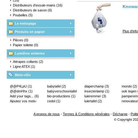
(15)
Distributeurs d'essuie-mains
(16)
Knowast
Distributeurs de savon
(6)
Poubelles
(5)
Le nettoyage
Plus d'inf
Produits en papier
Pièces
(0)
Papier toilette
(0)
Lumières volantes
Attrapes collants
(2)
Ligne ATEX
(1)
Mots-clés
@@P4LpU
(1)
babytafel
(2)
diaperchamp
(3)
mondo
(2)
@@dmHhx
(1)
babyverschoontafel
insectenlamp
(1)
ook tegen
Add your tags...
(6)
(2)
bio-productions
(1)
luieremmer
(3)
pampere
Ajoutez vos mots-
cedol
(1)
luiertafel
(2)
renovateur
clés...
(2)
A propos de nous
-
Termes & Conditions générales
-
Décharge
-
Polit
© Copyright 202