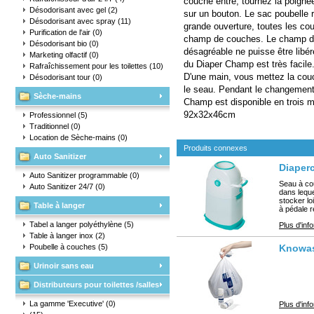
couche entre, tournez la poign
Désodorisant avec gel
(2)
sur un bouton. Le sac poubelle r
Désodorisant avec spray
(11)
grande ouverture, toutes les co
Purification de l'air
(0)
champ de couches. Le champ de
Désodorisant bio
(0)
désagréable ne puisse être libéré
Marketing olfactif
(0)
du Diaper Champ est très facile
Rafraîchissement pour les toilettes
(10)
D'une main, vous mettez la couc
Désodorisant tour
(0)
le seau. Pendant le changement,
Sèche-mains
Champ est disponible en trois 
92x32x46cm
Professionnel
(5)
Traditionnel
(0)
Location de Sèche-mains
(0)
Produits connexes
Auto Sanitizer
Diaper
Auto Sanitizer programmable
(0)
Seau à co
Auto Sanitizer 24/7
(0)
dans leque
stocker lo
Table à langer
à pédale r
Tabel a langer polyéthylène
(5)
Plus d'inf
Table à langer inox
(2)
Poubelle à couches
(5)
Knowast
Urinoir sans eau
Distributeurs pour toilettes /salles
d'eau
La gamme 'Executive'
(0)
Plus d'inf