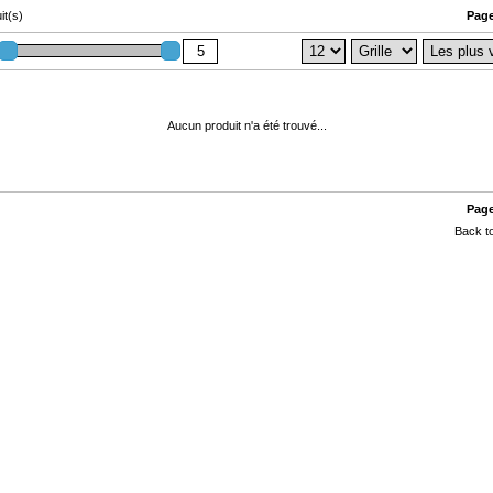
it(s)
Page
Aucun produit n'a été trouvé...
Page
Back to