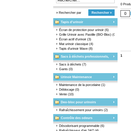
0 Produ
» Rechercher par
Rechercher »
Tapis d'urinoir
marque
Écran de protection pour urinoir
(6)
Grille Urinoir avec Pastille (BIO-Bloc)
(0)
Écran actif d'urinoir
(3)
Mat urinoir classique
(4)
Tapis d'urinoir Wave
(8)
1
Sacs à déchets professionnels,
matériaux d'emballage et gants
Sacs à déchets
(7)
Gants
(0)
Urinoir Maintenance
Maintenance de la porcelaine
(1)
Déblocage
(0)
Vente
(10)
Deo-bloc pour urinoirs
Rafraîchissement pour urinoirs
(2)
Contrôle des odeurs
Désodorisant programmable
(6)
Rafraîchisseur d'air 24/7
(4)