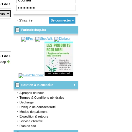
 1 de 1
» S'inscrire
Se connecter »
l'urinoirshop.be
 1 de 1
 top
Soutien à la clientèle
A propos de nous
Termes & Conditions générales
Décharge
Politique de confidentialité
Modes de paiement
Expédition & retours
Service clientèle
Plan de site