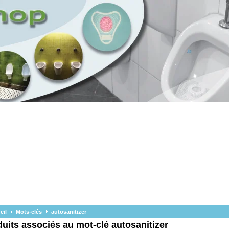
eil
Mots-clés
autosanitizer
uits associés au mot-clé autosanitizer