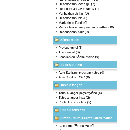
Désodorisant avec gel
(2)
Désodorisant avec spray
(11)
Purification de l'air
(0)
Désodorisant bio
(0)
Marketing olfactif
(0)
Rafraîchissement pour les toilettes
(10)
Désodorisant tour
(0)
Sèche-mains
Professionnel
(5)
Traditionnel
(0)
Location de Sèche-mains
(0)
Auto Sanitizer
Auto Sanitizer programmable
(0)
Auto Sanitizer 24/7
(0)
Table à langer
Tabel a langer polyéthylène
(5)
Table à langer inox
(2)
Poubelle à couches
(5)
Urinoir sans eau
Distributeurs pour toilettes /salles
d'eau
La gamme 'Executive'
(0)