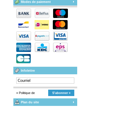
Modes de paiement
Infolettre
» Politique de
S'abonner »
Plan du site
confidentialité