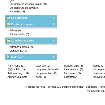
(15)
Distributeurs d'essuie-mains
(16)
Distributeurs de savon
(6)
Poubelles
(5)
Le nettoyage
Produits en papier
Pièces
(0)
Papier toilette
(0)
Lumières volantes
Attrapes collants
(2)
Ligne ATEX
(1)
Mots-clés
@@P4LpU
(1)
babytafel
(2)
diaperchamp
(3)
mondo
(2)
@@dmHhx
(1)
babyverschoontafel
insectenlamp
(1)
ook tegen
Add your tags...
(6)
(2)
bio-productions
(1)
luieremmer
(3)
pampere
Ajoutez vos mots-
cedol
(1)
luiertafel
(2)
renovateur
clés...
(2)
A propos de nous
-
Termes & Conditions générales
-
Décharge
-
Polit
© Copyright 202