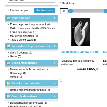
2 Produit(s)
» Rechercher par
Rechercher »
Tapis d'urinoir
marque
Écran de protection pour urinoir
(6)
Grille Urinoir avec Pastille (BIO-Bloc)
(0)
Écran actif d'urinoir
(3)
Mat urinoir classique
(4)
Tapis d'urinoir Wave
(8)
Sacs à déchets professionnels,
Mediclinics Dualflow argent
Me
matériaux d'emballage et gants
Sacs à déchets
(7)
Gants
(0)
Dualflow: Efficace, simple et
Dua
Urinoir Maintenance
esthétique.
est
€655,00
€700,00
Maintenance de la porcelaine
(1)
Déblocage
(0)
Vente
(10)
1
Deo-bloc pour urinoirs
Rafraîchissement pour urinoirs
(2)
Contrôle des odeurs
Désodorisant programmable
(6)
Rafraîchisseur d'air 24/7
(4)