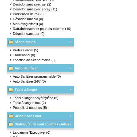
Désodorisant avec gel
(2)
Désodorisant avec spray
(11)
Purification de l'air
(0)
Désodorisant bio
(0)
Marketing olfactif
(0)
Rafraîchissement pour les toilettes
(10)
Désodorisant tour
(0)
Sèche-mains
Professionnel
(5)
Traditionnel
(0)
Location de Sèche-mains
(0)
Auto Sanitizer
Auto Sanitizer programmable
(0)
Auto Sanitizer 24/7
(0)
Table à langer
Tabel a langer polyéthylène
(5)
Table à langer inox
(2)
Poubelle à couches
(5)
Urinoir sans eau
Distributeurs pour toilettes /salles
d'eau
La gamme 'Executive'
(0)