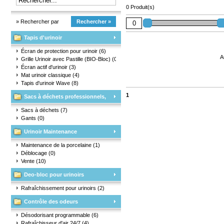
0 Produit(s)
» Rechercher par
Rechercher »
Tapis d'urinoir
marque
Écran de protection pour urinoir
(6)
A
Grille Urinoir avec Pastille (BIO-Bloc)
(0)
Écran actif d'urinoir
(3)
Mat urinoir classique
(4)
Tapis d'urinoir Wave
(8)
1
Sacs à déchets professionnels,
matériaux d'emballage et gants
Sacs à déchets
(7)
Gants
(0)
Urinoir Maintenance
Maintenance de la porcelaine
(1)
Déblocage
(0)
Vente
(10)
Deo-bloc pour urinoirs
Rafraîchissement pour urinoirs
(2)
Contrôle des odeurs
Désodorisant programmable
(6)
Rafraîchisseur d'air 24/7
(4)