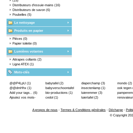
(15)
Distributeurs d'essuie-mains
(16)
Distributeurs de savon
(6)
Poubelles
(5)
Le nettoyage
Produits en papier
Pièces
(0)
Papier toilette
(0)
Lumières volantes
Attrapes collants
(2)
Ligne ATEX
(1)
Mots-clés
@@P4LpU
(1)
babytafel
(2)
diaperchamp
(3)
mondo
(2)
@@dmHhx
(1)
babyverschoontafel
insectenlamp
(1)
ook tegen
Add your tags...
(6)
(2)
bio-productions
(1)
luieremmer
(3)
pampere
Ajoutez vos mots-
cedol
(1)
luiertafel
(2)
renovateur
clés...
(2)
A propos de nous
-
Termes & Conditions générales
-
Décharge
-
Polit
© Copyright 202