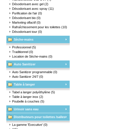
Désodorisant avec gel
(2)
Désodorisant avec spray
(11)
Purification de l'air
(0)
Désodorisant bio
(0)
Marketing olfactif
(0)
Rafraîchissement pour les toilettes
(10)
Désodorisant tour
(0)
Sèche-mains
Professionnel
(5)
Traditionnel
(0)
Location de Sèche-mains
(0)
Auto Sanitizer
Auto Sanitizer programmable
(0)
Auto Sanitizer 24/7
(0)
Table à langer
Tabel a langer polyéthylène
(5)
Table à langer inox
(2)
Poubelle à couches
(5)
Urinoir sans eau
Distributeurs pour toilettes /salles
d'eau
La gamme 'Executive'
(0)