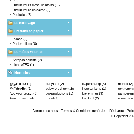
(15)
Distributeurs d'essuie-mains
(16)
Distributeurs de savon
(6)
Poubelles
(5)
Le nettoyage
Produits en papier
Pièces
(0)
Papier toilette
(0)
Lumières volantes
Attrapes collants
(2)
Ligne ATEX
(1)
Mots-clés
@@P4LpU
(1)
babytafel
(2)
diaperchamp
(3)
mondo
(2)
@@dmHhx
(1)
babyverschoontafel
insectenlamp
(1)
ook tegen
Add your tags...
(6)
(2)
bio-productions
(1)
luieremmer
(3)
pampere
Ajoutez vos mots-
cedol
(1)
luiertafel
(2)
renovateur
clés...
(2)
A propos de nous
-
Termes & Conditions générales
-
Décharge
-
Polit
© Copyright 202