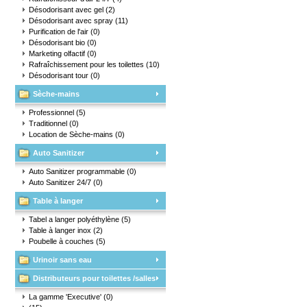
Désodorisant avec gel
(2)
Désodorisant avec spray
(11)
Purification de l'air
(0)
Désodorisant bio
(0)
Marketing olfactif
(0)
Rafraîchissement pour les toilettes
(10)
Désodorisant tour
(0)
Sèche-mains
Professionnel
(5)
Traditionnel
(0)
Location de Sèche-mains
(0)
Auto Sanitizer
Auto Sanitizer programmable
(0)
Auto Sanitizer 24/7
(0)
Table à langer
Tabel a langer polyéthylène
(5)
Table à langer inox
(2)
Poubelle à couches
(5)
Urinoir sans eau
Distributeurs pour toilettes /salles
d'eau
La gamme 'Executive'
(0)