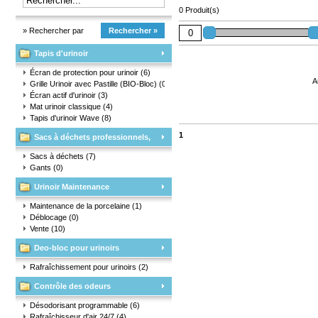
0 Produit(s)
» Rechercher par
Rechercher »
Tapis d'urinoir
marque
Écran de protection pour urinoir
(6)
A
Grille Urinoir avec Pastille (BIO-Bloc)
(0)
Écran actif d'urinoir
(3)
Mat urinoir classique
(4)
Tapis d'urinoir Wave
(8)
1
Sacs à déchets professionnels,
matériaux d'emballage et gants
Sacs à déchets
(7)
Gants
(0)
Urinoir Maintenance
Maintenance de la porcelaine
(1)
Déblocage
(0)
Vente
(10)
Deo-bloc pour urinoirs
Rafraîchissement pour urinoirs
(2)
Contrôle des odeurs
Désodorisant programmable
(6)
Rafraîchisseur d'air 24/7
(4)