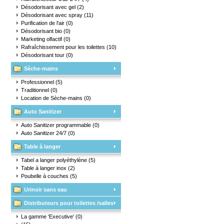
Désodorisant avec gel
(2)
Désodorisant avec spray
(11)
Purification de l'air
(0)
Désodorisant bio
(0)
Marketing olfactif
(0)
Rafraîchissement pour les toilettes
(10)
Désodorisant tour
(0)
Sèche-mains
Professionnel
(5)
Traditionnel
(0)
Location de Sèche-mains
(0)
Auto Sanitizer
Auto Sanitizer programmable
(0)
Auto Sanitizer 24/7
(0)
Table à langer
Tabel a langer polyéthylène
(5)
Table à langer inox
(2)
Poubelle à couches
(5)
Urinoir sans eau
Distributeurs pour toilettes /salles
d'eau
La gamme 'Executive'
(0)