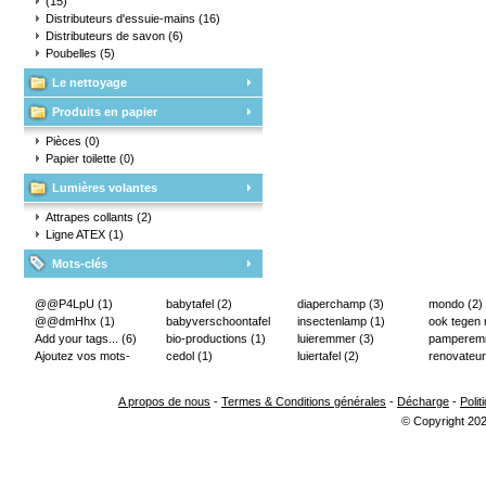
(15)
Distributeurs d'essuie-mains
(16)
Distributeurs de savon
(6)
Poubelles
(5)
Le nettoyage
Produits en papier
Pièces
(0)
Papier toilette
(0)
Lumières volantes
Attrapes collants
(2)
Ligne ATEX
(1)
Mots-clés
@@P4LpU
(1)
babytafel
(2)
diaperchamp
(3)
mondo
(2)
@@dmHhx
(1)
babyverschoontafel
insectenlamp
(1)
ook tegen
Add your tags...
(6)
(2)
bio-productions
(1)
luieremmer
(3)
pampere
Ajoutez vos mots-
cedol
(1)
luiertafel
(2)
renovateur
clés...
(2)
A propos de nous
-
Termes & Conditions générales
-
Décharge
-
Polit
© Copyright 202