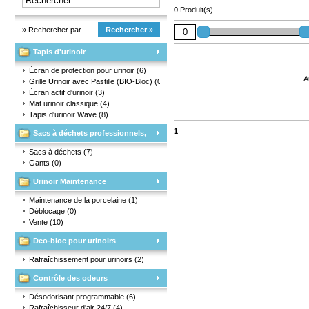
0 Produit(s)
» Rechercher par
Rechercher »
Tapis d'urinoir
marque
Écran de protection pour urinoir
(6)
A
Grille Urinoir avec Pastille (BIO-Bloc)
(0)
Écran actif d'urinoir
(3)
Mat urinoir classique
(4)
Tapis d'urinoir Wave
(8)
1
Sacs à déchets professionnels,
matériaux d'emballage et gants
Sacs à déchets
(7)
Gants
(0)
Urinoir Maintenance
Maintenance de la porcelaine
(1)
Déblocage
(0)
Vente
(10)
Deo-bloc pour urinoirs
Rafraîchissement pour urinoirs
(2)
Contrôle des odeurs
Désodorisant programmable
(6)
Rafraîchisseur d'air 24/7
(4)