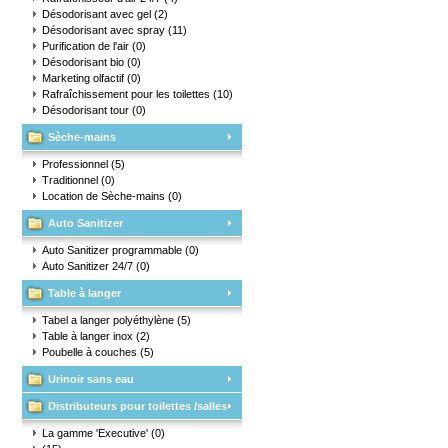
Désodorisant avec gel
(2)
Désodorisant avec spray
(11)
Purification de l'air
(0)
Désodorisant bio
(0)
Marketing olfactif
(0)
Rafraîchissement pour les toilettes
(10)
Désodorisant tour
(0)
Sèche-mains
Professionnel
(5)
Traditionnel
(0)
Location de Sèche-mains
(0)
Auto Sanitizer
Auto Sanitizer programmable
(0)
Auto Sanitizer 24/7
(0)
Table à langer
Tabel a langer polyéthylène
(5)
Table à langer inox
(2)
Poubelle à couches
(5)
Urinoir sans eau
Distributeurs pour toilettes /salles
d'eau
La gamme 'Executive'
(0)