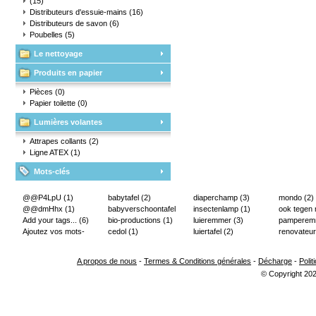
(15)
Distributeurs d'essuie-mains
(16)
Distributeurs de savon
(6)
Poubelles
(5)
Le nettoyage
Produits en papier
Pièces
(0)
Papier toilette
(0)
Lumières volantes
Attrapes collants
(2)
Ligne ATEX
(1)
Mots-clés
@@P4LpU
(1)
babytafel
(2)
diaperchamp
(3)
mondo
(2)
@@dmHhx
(1)
babyverschoontafel
insectenlamp
(1)
ook tegen
Add your tags...
(6)
(2)
bio-productions
(1)
luieremmer
(3)
pampere
Ajoutez vos mots-
cedol
(1)
luiertafel
(2)
renovateur
clés...
(2)
A propos de nous
-
Termes & Conditions générales
-
Décharge
-
Polit
© Copyright 202