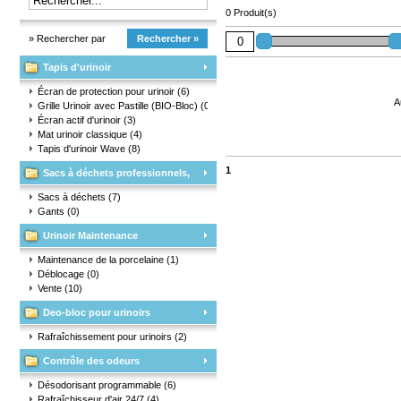
0 Produit(s)
» Rechercher par
Rechercher »
Tapis d'urinoir
marque
Écran de protection pour urinoir
(6)
A
Grille Urinoir avec Pastille (BIO-Bloc)
(0)
Écran actif d'urinoir
(3)
Mat urinoir classique
(4)
Tapis d'urinoir Wave
(8)
1
Sacs à déchets professionnels,
matériaux d'emballage et gants
Sacs à déchets
(7)
Gants
(0)
Urinoir Maintenance
Maintenance de la porcelaine
(1)
Déblocage
(0)
Vente
(10)
Deo-bloc pour urinoirs
Rafraîchissement pour urinoirs
(2)
Contrôle des odeurs
Désodorisant programmable
(6)
Rafraîchisseur d'air 24/7
(4)