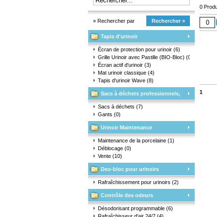
0 Produ
» Rechercher par
Rechercher »
Tapis d'urinoir
marque
Écran de protection pour urinoir
(6)
Grille Urinoir avec Pastille (BIO-Bloc)
(0)
Écran actif d'urinoir
(3)
Mat urinoir classique
(4)
Tapis d'urinoir Wave
(8)
1
Sacs à déchets professionnels,
matériaux d'emballage et gants
Sacs à déchets
(7)
Gants
(0)
Urinoir Maintenance
Maintenance de la porcelaine
(1)
Déblocage
(0)
Vente
(10)
Deo-bloc pour urinoirs
Rafraîchissement pour urinoirs
(2)
Contrôle des odeurs
Désodorisant programmable
(6)
Rafraîchisseur d'air 24/7
(4)