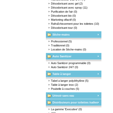
Désodorisant avec gel
(2)
Désodorisant avec spray
(11)
Purification de l'air
(0)
Désodorisant bio
(0)
Marketing olfactif
(0)
Rafraîchissement pour les toilettes
(10)
Désodorisant tour
(0)
Sèche-mains
Professionnel
(5)
Traditionnel
(0)
Location de Sèche-mains
(0)
Auto Sanitizer
Auto Sanitizer programmable
(0)
Auto Sanitizer 24/7
(0)
Table à langer
Tabel a langer polyéthylène
(5)
Table à langer inox
(2)
Poubelle à couches
(5)
Urinoir sans eau
Distributeurs pour toilettes /salles
d'eau
La gamme 'Executive'
(0)