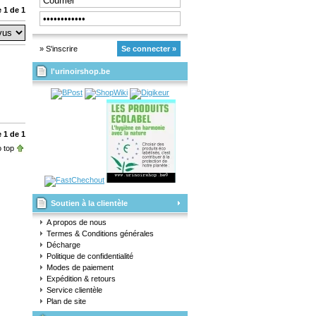
 1 de 1
» S'inscrire
Se connecter »
l'urinoirshop.be
 1 de 1
 top
Soutien à la clientèle
A propos de nous
Termes & Conditions générales
Décharge
Politique de confidentialité
Modes de paiement
Expédition & retours
Service clientèle
Plan de site