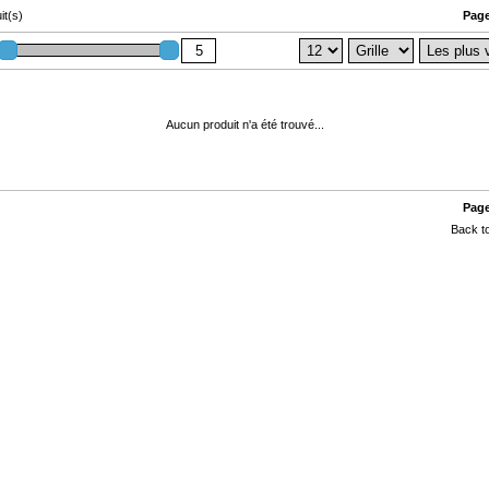
it(s)
Page
Aucun produit n'a été trouvé...
Page
Back to