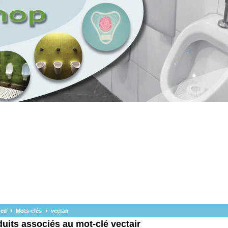
eil
Mots-clés
vectair
uits associés au mot-clé vectair