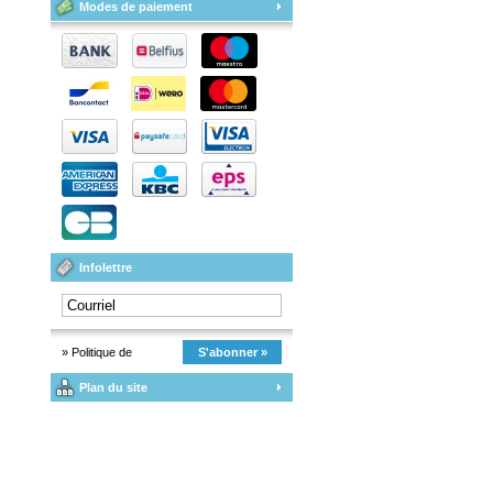
Modes de paiement
Infolettre
» Politique de
S'abonner »
Plan du site
confidentialité