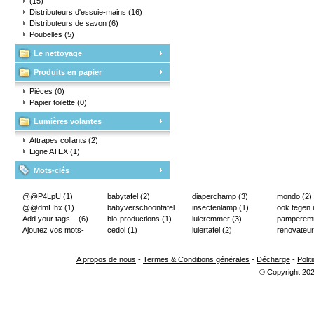
(15)
Distributeurs d'essuie-mains
(16)
Distributeurs de savon
(6)
Poubelles
(5)
Le nettoyage
Produits en papier
Pièces
(0)
Papier toilette
(0)
Lumières volantes
Attrapes collants
(2)
Ligne ATEX
(1)
Mots-clés
@@P4LpU
(1)
babytafel
(2)
diaperchamp
(3)
mondo
(2)
@@dmHhx
(1)
babyverschoontafel
insectenlamp
(1)
ook tegen
Add your tags...
(6)
(2)
bio-productions
(1)
luieremmer
(3)
pampere
Ajoutez vos mots-
cedol
(1)
luiertafel
(2)
renovateur
clés...
(2)
A propos de nous
-
Termes & Conditions générales
-
Décharge
-
Polit
© Copyright 202