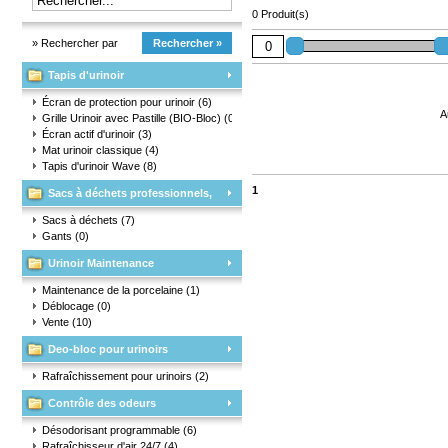
0 Produit(s)
» Rechercher par
Rechercher »
Tapis d'urinoir
marque
Écran de protection pour urinoir
(6)
A
Grille Urinoir avec Pastille (BIO-Bloc)
(0)
Écran actif d'urinoir
(3)
Mat urinoir classique
(4)
Tapis d'urinoir Wave
(8)
1
Sacs à déchets professionnels,
matériaux d'emballage et gants
Sacs à déchets
(7)
Gants
(0)
Urinoir Maintenance
Maintenance de la porcelaine
(1)
Déblocage
(0)
Vente
(10)
Deo-bloc pour urinoirs
Rafraîchissement pour urinoirs
(2)
Contrôle des odeurs
Désodorisant programmable
(6)
Rafraîchisseur d'air 24/7
(4)