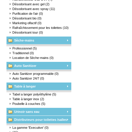
Désodorisant avec gel
(2)
Désodorisant avec spray
(11)
Purification de l'air
(0)
Désodorisant bio
(0)
Marketing olfactif
(0)
Rafraîchissement pour les toilettes
(10)
Désodorisant tour
(0)
Sèche-mains
Professionnel
(5)
Traditionnel
(0)
Location de Sèche-mains
(0)
Auto Sanitizer
Auto Sanitizer programmable
(0)
Auto Sanitizer 24/7
(0)
Table à langer
Tabel a langer polyéthylène
(5)
Table à langer inox
(2)
Poubelle à couches
(5)
Urinoir sans eau
Distributeurs pour toilettes /salles
d'eau
La gamme 'Executive'
(0)