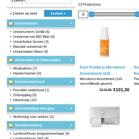
13 Product(en)
» Zoeken op merk
Zoeken »
Urinoirmatten
Urinoirscherm Schild
(6)
Urinoirmat met BIO Blok
(0)
Urinal Active Screen
(3)
Klassiek urinoirmat
(4)
Urinoirmatten Wave
(8)
Afvalzakken en Disposables
Euro Products Microburst
Eu
Afvalzakken
(7)
Handschoenen
(0)
Assortiment (2x6
Bu
Microburst Assortiment (2x6
Pea
verschillende geuren)
Urinoironderhoud
verschillende geuren)
dis
toi
€101,30
€119,95
Porcelein onderhoud
(1)
Bevat de volgende geuren:
Vee
Ontstopping
(0)
non
Uitverkoop
(10)
- Africa, Kilimanjaro/Oriental
De 
- Mediterranean, Charm/Citrus
voo
Urinoirblokken met geur
- South America,
Afm
Rainforest/Earth
Verfrissing voor uriniors
(2)
- Asia, Oriental Nights/Floral
Stankbestrijding
- Artic, Ice Age/Cool water
- Mid...
Luchtverfrisser programmeerbaar
(6)
Luchtverfrisser 24/7
(4)