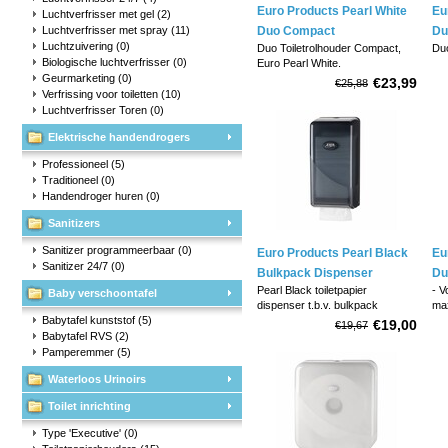
Euro Products Pearl White
Eu
Luchtverfrisser met gel
(2)
Luchtverfrisser met spray
(11)
Duo Compact
Du
Luchtzuivering
(0)
Duo Toiletrolhouder Compact,
Duo
Toiletrolhouder
To
Biologische luchtverfrisser
(0)
Euro Pearl White.
Geurmarketing
(0)
Voo
€23,99
€25,88
Voor 2 gewone toiletrollen, ook
rol
Verfrissing voor toiletten
(10)
geschikt voor rollen met een
Luchtverfrisser Toren
(0)
maximale Ø van 15 cm
dia
Elektrische handendrogers
(compact rol). Non-stop, altijd
Com
voorraad.
Professioneel
(5)
Non
Traditioneel
(0)
Handendroger huren
(0)
af
Sanitizers
Sanitizer programmeerbaar
(0)
Euro Products Pearl Black
Eu
Sanitizer 24/7
(0)
Bulkpack Dispenser
Du
Pearl Black toiletpapier
- V
To
Baby verschoontafel
dispenser t.b.v. bulkpack
ma
Babytafel kunststof
(5)
toiletpapier.
(co
€19,00
€19,67
Veel capaciteit en altijd voorraad,
Babytafel RVS
(2)
non-stop aangezien deze
- N
Pamperemmer
(5)
dispenser tussentijds is bij te
- A
Waterloos Urinoirs
vullen.
De bulkpack dispensers zijn
Toilet inrichting
voorzien van een slot.
Afmeting: 275 x 135 x 121 mm.
Type 'Executive'
(0)