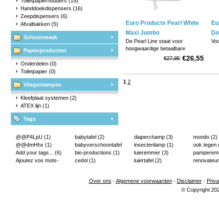
Toiletpapierhouders
(15)
Handdoekdispensers
(16)
Zeepdispensers
(6)
Euro Products Pearl White
Eu
Afvalbakken
(5)
Maxi Jumbo
Do
Schoonmaak
De Pearl Line staat voor
Voo
Toiletroldispenser
hoogwaardige betaalbare
Papierproducten
kwaliteit.
- V
€26,55
€27,95
non
Onderdelen
(0)
- Efficiëntie door grote rol
- S
Toiletpapier
(0)
- A
1
2
Vliegenlampen
- Maximale ø 290 mm
Kleefplaat systemen
(2)
- Afmeting 358 x 331 x 127 mm
ATEX lijn
(1)
Tags
@@P4LpU
(1)
babytafel
(2)
diaperchamp
(3)
mondo
(2)
@@dmHhx
(1)
babyverschoontafel
insectenlamp
(1)
ook tegen
Add your tags...
(6)
(2)
bio-productions
(1)
luieremmer
(3)
pampere
Ajoutez vos mots-
cedol
(1)
luiertafel
(2)
renovateur
clés...
(2)
Over ons
-
Algemene voorwaarden
-
Disclaimer
-
Priva
© Copyright 20