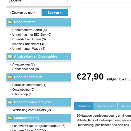
» Zoeken op merk
Zoeken »
Urinoirmatten
Urinoirscherm Schild
(6)
Urinoirmat met BIO Blok
(0)
Urinal Active Screen
(3)
Klassiek urinoirmat
(4)
Urinoirmatten Wave
(8)
Afvalzakken en Disposables
Afvalzakken
(7)
Handschoenen
(0)
€27,90
Urinoironderhoud
€30,50
Excl. b
Porcelein onderhoud
(1)
Ontstopping
(0)
Uitverkoop
(10)
Urinoirblokken met geur
Informatie
Specificaties
Revie
Verfrissing voor uriniors
(2)
30-daagse geurlevensduur vermindert 
Stankbestrijding
Volledig flexibel, ontworpen om precies
Dubbelzijdig, positioneer hoe dan ook.
Luchtverfrisser programmeerbaar
(6)
Luchtverfrisser 24/7
(4)