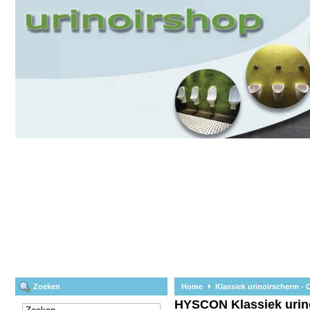
Zoeken
Home
Klassiek urinoirscherm - 
HYSCON
Klassiek urin