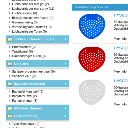
Luchtverfrisser met gel
(2)
Gerelateerde producten
Luchtverfrisser met spray
(11)
Luchtzuivering
(0)
HYSCON
Biologische luchtverfrisser
(0)
30-daagse
Geurmarketing
(0)
Volledig f
Verfrissing voor toiletten
(10)
Dubbelzijd
Luchtverfrisser Toren
(0)
Meer info 
Elektrische handendrogers
Professioneel
(5)
HYSCON
Traditioneel
(0)
30-daagse
Handendroger huren
(0)
Volledig f
Dubbelzijd
Sanitizers
Sanitizer programmeerbaar
(0)
Meer info 
Sanitizer 24/7
(0)
HYSCON 
Baby verschoontafel
30-daagse
Volledig f
Babytafel kunststof
(5)
Dubbelzijd
Babytafel RVS
(2)
Pamperemmer
(5)
Meer info 
Waterloos Urinoirs
Toilet inrichting
Type 'Executive'
(0)