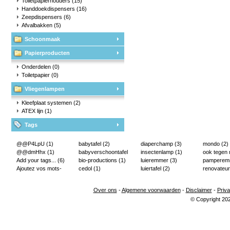
Toiletpapierhouders
(15)
Handdoekdispensers
(16)
Zeepdispensers
(6)
Afvalbakken
(5)
Schoonmaak
Papierproducten
Onderdelen
(0)
Toiletpapier
(0)
Vliegenlampen
Kleefplaat systemen
(2)
ATEX lijn
(1)
Tags
@@P4LpU
(1)
babytafel
(2)
diaperchamp
(3)
mondo
(2)
@@dmHhx
(1)
babyverschoontafel
insectenlamp
(1)
ook tegen
Add your tags...
(6)
(2)
bio-productions
(1)
luieremmer
(3)
pampere
Ajoutez vos mots-
cedol
(1)
luiertafel
(2)
renovateur
clés...
(2)
Over ons
-
Algemene voorwaarden
-
Disclaimer
-
Priva
© Copyright 20