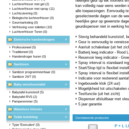
heerlijke geur op elk moment e
Luchtverfrisser met gel
(2)
kan volledig naar wens worden i
Luchtverfrisser met spray
(11)
alle toepassingen. Eenvoudig te
Luchtzuivering
(0)
geselecteerde dagen van de wee
Biologische luchtverfrisser
(0)
heerlijke geur op gewenste dag
Geurmarketing
(0)
geurdispenser niet in werking hoe
Verfrissing voor toiletten
(10)
Luchtverfrisser Toren
(0)
Stevig behandeld kunststof, b
Elektrische handendrogers
Geur is eenvoudig te verwisse
Aan/uit schakelaar (uit het zic
Professioneel
(5)
Traditioneel
(0)
Batterij leeg indicator - Rood 
Handendroger huren
(0)
Reservoir leeg indicator - Gr
Spray interval is standaard in
Sanitizers
Start/Stop tijd is flexibel inste
Sanitizer programmeerbaar
(0)
Spray interval is flexibel inst
Sanitizer 24/7
(0)
Indicatie voor resterend aanta
Ingebouwde klok (24 uur)
Baby verschoontafel
Mogelijkheid tot uitschakelen
Babytafel kunststof
(5)
Testfunctie (uit het zicht)
Babytafel RVS
(2)
Dispenser afsluitbaar met sleu
Pamperemmer
(5)
5 jaar garantie
Waterloos Urinoirs
Toilet inrichting
Gerelateerde producten
Type 'Executive'
(0)
P + L L