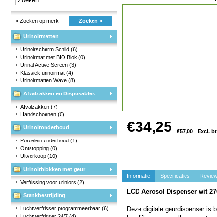
» Zoeken op merk
Zoeken »
Urinoirmatten
Urinoirscherm Schild
(6)
Urinoirmat met BIO Blok
(0)
Urinal Active Screen
(3)
Klassiek urinoirmat
(4)
Urinoirmatten Wave
(8)
Afvalzakken en Disposables
Afvalzakken
(7)
Handschoenen
(0)
€34,25
Urinoironderhoud
€57,00
Excl. b
Porcelein onderhoud
(1)
Ontstopping
(0)
Uitverkoop
(10)
Urinoirblokken met geur
Informatie
Specificaties
Revie
Verfrissing voor uriniors
(2)
LCD Aerosol Dispenser wit 2
Stankbestrijding
Luchtverfrisser programmeerbaar
(6)
Deze digitale geurdispenser is b
Luchtverfrisser 24/7
(4)