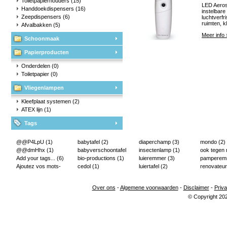
Toiletpapierhouders
(15)
LED Aeros
Handdoekdispensers
(16)
instelbare
Zeepdispensers
(6)
luchtverfr
ruimten, k
Afvalbakken
(5)
Meer info 
Schoonmaak
Papierproducten
Onderdelen
(0)
Toiletpapier
(0)
Vliegenlampen
Kleefplaat systemen
(2)
ATEX lijn
(1)
Tags
@@P4LpU
(1)
babytafel
(2)
diaperchamp
(3)
mondo
(2)
@@dmHhx
(1)
babyverschoontafel
insectenlamp
(1)
ook tegen
Add your tags...
(6)
(2)
bio-productions
(1)
luieremmer
(3)
pampere
Ajoutez vos mots-
cedol
(1)
luiertafel
(2)
renovateur
clés...
(2)
Over ons
-
Algemene voorwaarden
-
Disclaimer
-
Priva
© Copyright 20