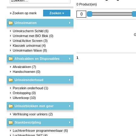
0 Product(en)
» Zoeken op merk
Zoeken »
Urinoirmatten
Urinoirscherm Schild
(6)
G
Urinoirmat met BIO Blok
(0)
Urinal Active Screen
(3)
Klassiek urinoirmat
(4)
Urinoirmatten Wave
(8)
1
Afvalzakken en Disposables
Afvalzakken
(7)
Handschoenen
(0)
Urinoironderhoud
Porcelein onderhoud
(1)
Ontstopping
(0)
Uitverkoop
(10)
Urinoirblokken met geur
Verfrissing voor uriniors
(2)
Stankbestrijding
Luchtverfrisser programmeerbaar
(6)
Luchtverfrisser 24/7
(4)