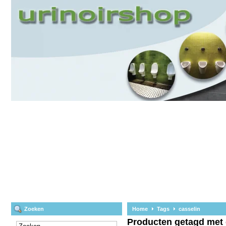
Zoeken
Home
Tags
casselin
Producten getagd met 