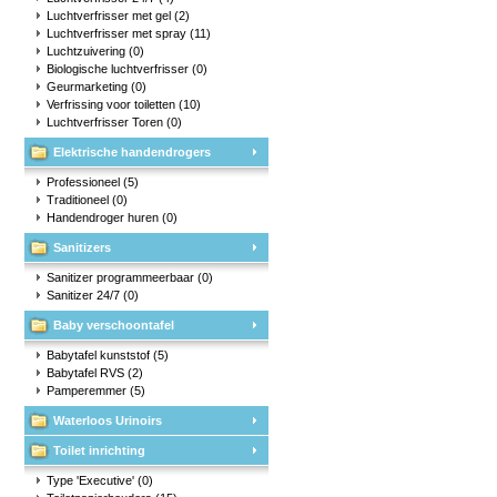
Luchtverfrisser met gel
(2)
Luchtverfrisser met spray
(11)
Luchtzuivering
(0)
Biologische luchtverfrisser
(0)
Geurmarketing
(0)
Verfrissing voor toiletten
(10)
Luchtverfrisser Toren
(0)
Elektrische handendrogers
Professioneel
(5)
Traditioneel
(0)
Handendroger huren
(0)
Sanitizers
Sanitizer programmeerbaar
(0)
Sanitizer 24/7
(0)
Baby verschoontafel
Babytafel kunststof
(5)
Babytafel RVS
(2)
Pamperemmer
(5)
Waterloos Urinoirs
Toilet inrichting
Type 'Executive'
(0)