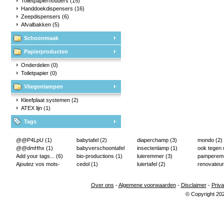
Toiletpapierhouders
(15)
Handdoekdispensers
(16)
Zeepdispensers
(6)
Afvalbakken
(5)
Schoonmaak
Papierproducten
Onderdelen
(0)
Toiletpapier
(0)
Vliegenlampen
Kleefplaat systemen
(2)
ATEX lijn
(1)
Tags
@@P4LpU
(1)
babytafel
(2)
diaperchamp
(3)
mondo
(2)
@@dmHhx
(1)
babyverschoontafel
insectenlamp
(1)
ook tegen
Add your tags...
(6)
(2)
bio-productions
(1)
luieremmer
(3)
pampere
Ajoutez vos mots-
cedol
(1)
luiertafel
(2)
renovateur
clés...
(2)
Over ons
-
Algemene voorwaarden
-
Disclaimer
-
Priva
© Copyright 20