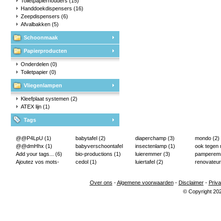
Toiletpapierhouders
(15)
Handdoekdispensers
(16)
Zeepdispensers
(6)
Afvalbakken
(5)
Schoonmaak
Papierproducten
Onderdelen
(0)
Toiletpapier
(0)
Vliegenlampen
Kleefplaat systemen
(2)
ATEX lijn
(1)
Tags
@@P4LpU
(1)
babytafel
(2)
diaperchamp
(3)
mondo
(2)
@@dmHhx
(1)
babyverschoontafel
insectenlamp
(1)
ook tegen
Add your tags...
(6)
(2)
bio-productions
(1)
luieremmer
(3)
pampere
Ajoutez vos mots-
cedol
(1)
luiertafel
(2)
renovateur
clés...
(2)
Over ons
-
Algemene voorwaarden
-
Disclaimer
-
Priva
© Copyright 20