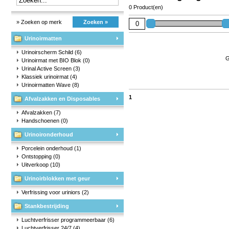
0 Product(en)
» Zoeken op merk
Zoeken »
Urinoirmatten
Urinoirscherm Schild
(6)
G
Urinoirmat met BIO Blok
(0)
Urinal Active Screen
(3)
Klassiek urinoirmat
(4)
Urinoirmatten Wave
(8)
1
Afvalzakken en Disposables
Afvalzakken
(7)
Handschoenen
(0)
Urinoironderhoud
Porcelein onderhoud
(1)
Ontstopping
(0)
Uitverkoop
(10)
Urinoirblokken met geur
Verfrissing voor uriniors
(2)
Stankbestrijding
Luchtverfrisser programmeerbaar
(6)
Luchtverfrisser 24/7
(4)