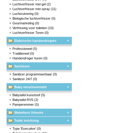
Luchtverfrisser met gel
(2)
Luchtverfrisser met spray
(11)
Luchtzuivering
(0)
Biologische luchtverfrisser
(0)
Geurmarketing
(0)
Verfrissing voor toiletten
(10)
Luchtverfrisser Toren
(0)
Elektrische handendrogers
Professioneel
(5)
Traditioneel
(0)
Handendroger huren
(0)
Sanitizers
Sanitizer programmeerbaar
(0)
Sanitizer 24/7
(0)
Baby verschoontafel
Babytafel kunststof
(5)
Babytafel RVS
(2)
Pamperemmer
(5)
Waterloos Urinoirs
Toilet inrichting
Type 'Executive'
(0)