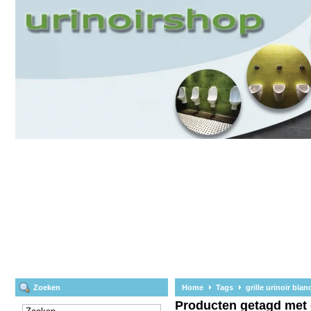
Zoeken
Home
Tags
grille urinoir blan
Producten getagd met g