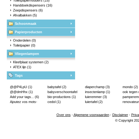
Toiletpapierhouders
(15)
Handdoekdispensers
(16)
Zeepdispensers
(6)
Afvalbakken
(5)
Schoonmaak
Papierproducten
Onderdelen
(0)
Toiletpapier
(0)
Vliegenlampen
Kleefplaat systemen
(2)
ATEX lijn
(1)
Tags
@@P4LpU
(1)
babytafel
(2)
diaperchamp
(3)
mondo
(2)
@@dmHhx
(1)
babyverschoontafel
insectenlamp
(1)
ook tegen
Add your tags...
(6)
(2)
bio-productions
(1)
luieremmer
(3)
pampere
Ajoutez vos mots-
cedol
(1)
luiertafel
(2)
renovateur
clés...
(2)
Over ons
-
Algemene voorwaarden
-
Disclaimer
-
Priva
© Copyright 20