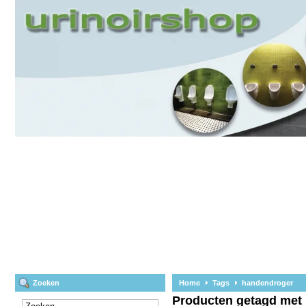
Zoeken
Home
Tags
handendroger
Producten getagd met