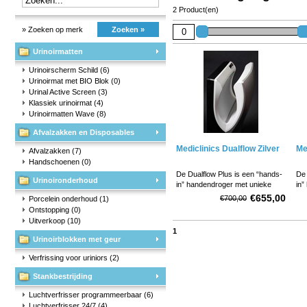
2 Product(en)
» Zoeken op merk
Zoeken »
Urinoirmatten
Urinoirscherm Schild
(6)
Urinoirmat met BIO Blok
(0)
Urinal Active Screen
(3)
Klassiek urinoirmat
(4)
Urinoirmatten Wave
(8)
Afvalzakken en Disposables
Mediclinics Dualflow Zilver
Me
Afvalzakken
(7)
Handschoenen
(0)
De Dualflow Plus is een “hands-
De 
Urinoironderhoud
in” handendroger met unieke
in”
specificaties zoals:
spe
€655,00
€700,00
Porcelein onderhoud
(1)
laag stroomverbruik van 420W
laa
Ontstopping
(0)
tot maximaal 1100W, laag
tot
Uitverkoop
(10)
geluidniveau van 65-68 dB.
gel
1
Urinoirblokken met geur
Verfrissing voor uriniors
(2)
Stankbestrijding
Luchtverfrisser programmeerbaar
(6)
Luchtverfrisser 24/7
(4)