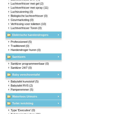
Luchtverfrisser met gel
(2)
Luchtverfrisser met spray
(11)
Luchtzuivering
(0)
Biologische luchtverfrisser
(0)
Geurmarketing
(0)
Verfrissing voor toiletten
(10)
Luchtverfrisser Toren
(0)
Elektrische handendrogers
Professioneel
(5)
Traditioneel
(0)
Handendroger huren
(0)
Sanitizers
Sanitizer programmeerbaar
(0)
Sanitizer 24/7
(0)
Baby verschoontafel
Babytafel kunststof
(5)
Babytafel RVS
(2)
Pamperemmer
(5)
Waterloos Urinoirs
Toilet inrichting
Type 'Executive'
(0)