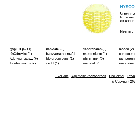
HYSCON
Urinoir ma
het vermin
elk urinoi
Meer info 
@@P4LpU
(1)
babytafel
(2)
diaperchamp
(3)
mondo
(2)
@@dmHhx
(1)
babyverschoontafel
insectenlamp
(1)
ook tegen
Add your tags...
(6)
(2)
bio-productions
(1)
luieremmer
(3)
pampere
Ajoutez vos mots-
cedol
(1)
luiertafel
(2)
renovateur
clés...
(2)
Over ons
-
Algemene voorwaarden
-
Disclaimer
-
Priva
© Copyright 20