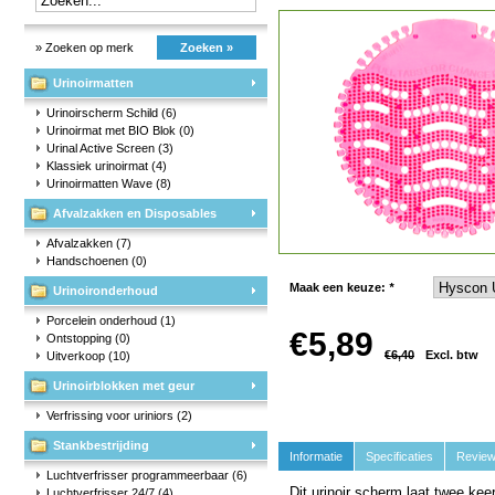
» Zoeken op merk
Zoeken »
Urinoirmatten
Urinoirscherm Schild
(6)
Urinoirmat met BIO Blok
(0)
Urinal Active Screen
(3)
Klassiek urinoirmat
(4)
Urinoirmatten Wave
(8)
Afvalzakken en Disposables
Afvalzakken
(7)
Handschoenen
(0)
Maak een keuze:
*
Urinoironderhoud
Porcelein onderhoud
(1)
€5,89
Ontstopping
(0)
€6,40
Excl. btw
Uitverkoop
(10)
Urinoirblokken met geur
Verfrissing voor uriniors
(2)
Stankbestrijding
Informatie
Specificaties
Revie
Luchtverfrisser programmeerbaar
(6)
Dit urinoir scherm laat twee keer
Luchtverfrisser 24/7
(4)