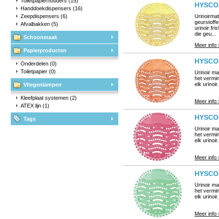
Toiletpapierhouders
(15)
HYSCON
Handdoekdispensers
(16)
Zeepdispensers
(6)
Urinoirmat
geurstoffen
Afvalbakken
(5)
urinoir fr
die geu...
Schoonmaak
Meer info 
Papierproducten
HYSCON
Onderdelen
(0)
Toiletpapier
(0)
Urinoir ma
het vermin
elk urinoi
Vliegenlampen
Kleefplaat systemen
(2)
Meer info 
ATEX lijn
(1)
HYSCON
Tags
Urinoir ma
het vermin
elk urinoi
Meer info 
HYSCON
Urinoir ma
het vermin
elk urinoi
Meer info 