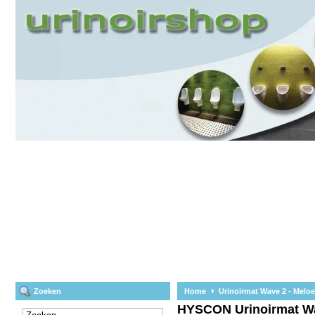
Zoeken
Home
Urinoirmat Wave 2 - Melo
HYSCON
Urinoirmat W