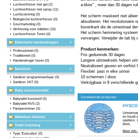
Luchtverfrisser met gel
(2)
a-likes" , meer dan 30 dagen ruikt
Luchtverfrisser met spray
(11)
Luchtzuivering
(0)
Het scherm maskeert niet alleen,
Biologische luchtverfrisser
(0)
absorberen. Het revolutionaire 
Geurmarketing
(0)
bovenkant die de urinestraal de
Verfrissing voor toiletten
(10)
Het scherm herinnering systeem 
Luchtverfrisser Toren
(0)
vervangen. Verwijder de tab bij 
Elektrische handendrogers
Product kenmerken:
Professioneel
(5)
Fris gedurende 30 dagen
Traditioneel
(0)
Langere uitsteeksels helpen uri
Handendroger huren
(0)
Neutraliseert geuren en verfrist h
Sanitizers
Flexibel: past in elke urinoir
10 schermen / doos
Sanitizer programmeerbaar
(0)
Sanitizer 24/7
(0)
Verkrijgbaar in 8 verschillende 
Baby verschoontafel
Gerelateerde producten
Babytafel kunststof
(5)
Babytafel RVS
(2)
HYSCON
Pamperemmer
(5)
Urinoirmat
en houdt d
Waterloos Urinoirs
spetters. 
doos.
Toilet inrichting
Meer info 
Type 'Executive'
(0)