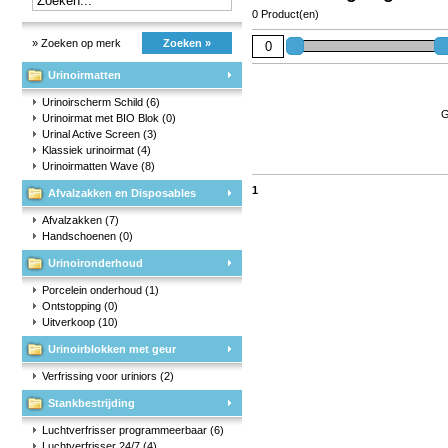
0 Product(en)
» Zoeken op merk
Zoeken »
Urinoirmatten
Urinoirscherm Schild
(6)
G
Urinoirmat met BIO Blok
(0)
Urinal Active Screen
(3)
Klassiek urinoirmat
(4)
Urinoirmatten Wave
(8)
1
Afvalzakken en Disposables
Afvalzakken
(7)
Handschoenen
(0)
Urinoironderhoud
Porcelein onderhoud
(1)
Ontstopping
(0)
Uitverkoop
(10)
Urinoirblokken met geur
Verfrissing voor uriniors
(2)
Stankbestrijding
Luchtverfrisser programmeerbaar
(6)
Luchtverfrisser 24/7
(4)