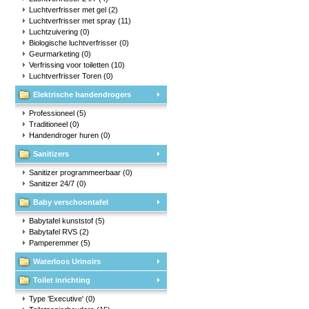
Luchtverfrisser met gel
(2)
Luchtverfrisser met spray
(11)
Luchtzuivering
(0)
Biologische luchtverfrisser
(0)
Geurmarketing
(0)
Verfrissing voor toiletten
(10)
Luchtverfrisser Toren
(0)
Elektrische handendrogers
Professioneel
(5)
Traditioneel
(0)
Handendroger huren
(0)
Sanitizers
Sanitizer programmeerbaar
(0)
Sanitizer 24/7
(0)
Baby verschoontafel
Babytafel kunststof
(5)
Babytafel RVS
(2)
Pamperemmer
(5)
Waterloos Urinoirs
Toilet inrichting
Type 'Executive'
(0)