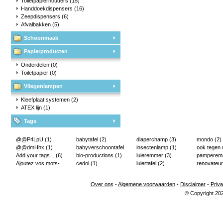
Toiletpapierhouders
(15)
Handdoekdispensers
(16)
Zeepdispensers
(6)
Afvalbakken
(5)
Schoonmaak
Papierproducten
Onderdelen
(0)
Toiletpapier
(0)
Vliegenlampen
Kleefplaat systemen
(2)
ATEX lijn
(1)
Tags
@@P4LpU
(1)
babytafel
(2)
diaperchamp
(3)
mondo
(2)
@@dmHhx
(1)
babyverschoontafel
insectenlamp
(1)
ook tegen
Add your tags...
(6)
(2)
bio-productions
(1)
luieremmer
(3)
pampere
Ajoutez vos mots-
cedol
(1)
luiertafel
(2)
renovateur
clés...
(2)
Over ons
-
Algemene voorwaarden
-
Disclaimer
-
Priva
© Copyright 20